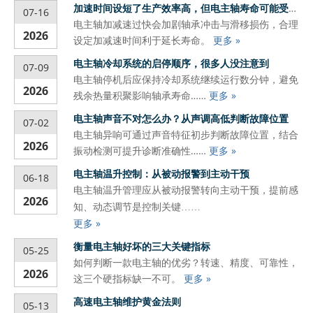
加速时间设短了生产效率高，但电主轴寿命可能受影响
07-16
电主轴加减速过快会加剧轴承冲击与滑移损伤，合理
2026
设定加减速时间利于延长寿命。
更多 »
电主轴冷却系统的启停顺序，很多人没注意到
07-09
电主轴停机后应保持冷却系统继续运行数分钟，避免
2026
残余热量积聚影响轴承寿命……
更多 »
电主轴声音不对怎么办？从声调高低判断故障位置
07-02
电主轴异响可通过声音特征初步判断故障位置，结合
2026
振动检测可提升诊断准确性……
更多 »
电主轴温升控制：从被动报警到主动干预
06-18
电主轴温升管理应从被动报警转向主动干预，提前感
2026
知、动态调节是控制关键……
更多 »
衡量电主轴好坏的三大关键指标
05-25
如何判断一款电主轴的优劣？转速、精度、可靠性，
2026
这三个硬指标缺一不可。
更多 »
高速电主轴维护黄金法则
05-13