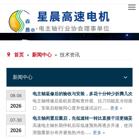
首页
»
新闻中心
»
技术资讯
新闻中心
电主轴返修后的验收与安装，多花十分钟少折腾几次
08-06
电主轴维修后装机前需检查外观、拉刀功能及冷却接
2026
口，安装后校验同心度并低速试运行……
更多 »
电主轴闲置后重启，先低速转一转比直接干活更稳妥
07-30
高速电主轴长期停机后应低速预热再逐步升速，使润
2026
滑脂重新分布并避免热冲击……
更多 »