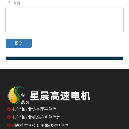
留言
*
提交
新闻中心
最新新闻
电主轴返修后的验收与安装，多花十分钟少折腾几次
电主轴闲置后重启，先低速转一转比直接干活更稳妥
锥孔清洁方法不当，装刀精度可能悄悄打折扣

电主轴行业协会理事单位
加速时间设短了生产效率高，但电主轴寿命可能受影响
电主轴行业标准起草单位之一

电主轴冷却系统的启停顺序，很多人没注意到
国家重大科技专项课题承担单位
