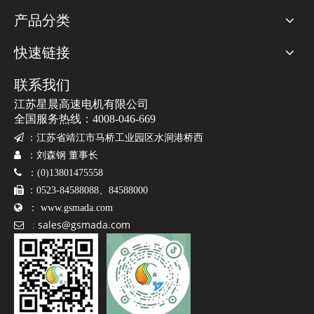
产品分类
快速链接
联系我们
江苏星晨高速电机有限公司
全国服务热线：4008-046-669

：
江苏省靖江市马桥工业园区水洞港桥西

：刘森钢 董事长

：(0)13801475558

：0523-84588088、84588000

：
www.gsmada.com
sales@gsmada.com

: