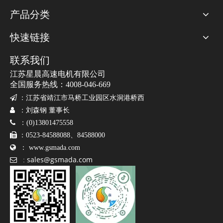
电子邮件
产品分类
快速链接
公司名称
*
联系我们
江苏星晨高速电机有限公司
全国服务热线：4008-046-669
电话
*

：
江苏省靖江市马桥工业园区水洞港桥西

：刘森钢 董事长

：(0)13801475558
留言
*

：0523-84588088、84588000

：
www.gsmada.com
sales@gsmada.com

:
提交