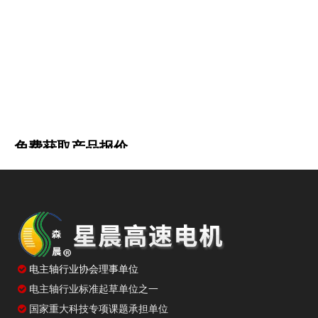
免费获取产品报价
我们的工作人员将会在24小时之内联系您，如果需要其他服
15252619591
务，欢迎拨打 服务热线：
产品咨询

电主轴行业协会理事单位
姓名
电主轴行业标准起草单位之一

国家重大科技专项课题承担单位
