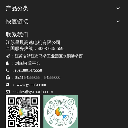
产品分类
结论：电主轴质量需综合参数、实测数据和长期稳定性判断。星
晨电主轴采用高精度陶瓷轴承、智能温控系统，并通过严格的出厂
快速链接
检测，确保每一台产品达到甚至超过行业标准。
联系我们
江苏星晨高速电机有限公司
全国服务热线：4008-046-669

：
江苏省靖江市马桥工业园区水洞港桥西

：刘森钢 董事长

：(0)13801475558

：0523-84588088、84588000

：
www.gsmada.com
sales@gsmada.com

:
免费获取产品报价
我们的工作人员将会在24小时之内联系您，如果需要其他服
15252619591
务，欢迎拨打 服务热线：