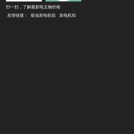
产品咨询
扫一扫，了解最新电主轴价格
友情链接：
柴油发电机组
发电机组
姓名
电子邮件
公司名称
*
电话
*
留言
*