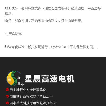
加工试件：使用标准试件（如铝合金或钢件）检测圆度、平面度等
指标。
激光干涉仪检测：精确测量动态精度，排查微量偏差。
4. 寿命测试
加速老化试验：模拟长期运行，统计MTBF（平均无故障时间），
优质电主轴通常≥10,000小时。
三、选购建议
明确需求：根据加工材料（如金属、复合材料）选择合适转速和功
率。

电主轴行业协会理事单位
品牌对比：优先选择具备ISO认证、实际案例的厂家（如星晨电主
轴）。
电主轴行业标准起草单位之一

售后保障：关注轴承更换周期、技术支持响应速度等。
国家重大科技专项课题承担单位
