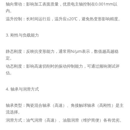
轴向窜动：影响加工表面质量，优质电主轴控制在0.001mm以
内。
温升控制：长时间运行后，温升应≤20℃，避免热变形影响精度。
3. 刚性与负载能力
静态刚度：反映抗变形能力，通常用N/μm表示，数值越高越稳
定。
动态刚度：影响高速切削时的振动抑制能力，可通过频响测试评
估。
4. 轴承与润滑方式
轴承类型：陶瓷混合轴承（高速）、角接触球轴承（高刚性）是主
流选择。
润滑方式：油气润滑（高速）、油脂润滑（维护简便）各有优劣。