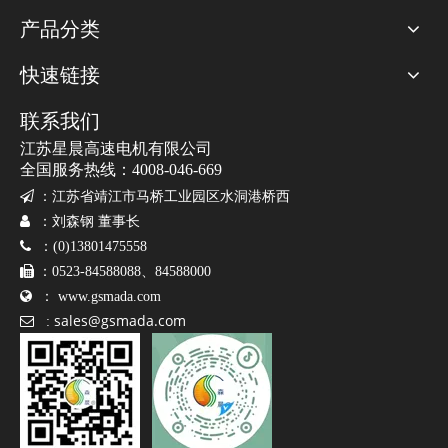
产品分类
快速链接
联系我们
江苏星晨高速电机有限公司
全国服务热线：4008-046-669

：
江苏省靖江市马桥工业园区水洞港桥西

：刘森钢 董事长

：(0)13801475558

：0523-84588088、84588000

：
www.gsmada.com
sales@gsmada.com

: