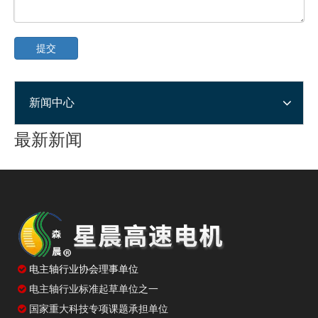
提交
新闻中心
最新新闻
电主轴返修后的验收与安装，多花十分钟少折腾几次
电主轴闲置后重启，先低速转一转比直接干活更稳妥
锥孔清洁方法不当，装刀精度可能悄悄打折扣
加速时间设短了生产效率高，但电主轴寿命可能受影响
电主轴冷却系统的启停顺序，很多人没注意到

电主轴行业协会理事单位
电主轴行业标准起草单位之一

国家重大科技专项课题承担单位
