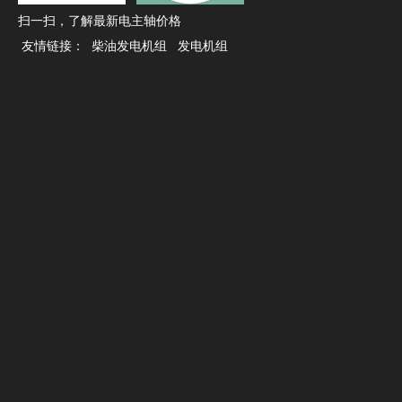
扫一扫，了解最新电主轴价格
留言
*
友情链接：
柴油发电机组
发电机组
提交
新闻中心
最新新闻
电主轴返修后的验收与安装，多花十分钟少折腾几次
电主轴闲置后重启，先低速转一转比直接干活更稳妥
锥孔清洁方法不当，装刀精度可能悄悄打折扣
加速时间设短了生产效率高，但电主轴寿命可能受影响
电主轴冷却系统的启停顺序，很多人没注意到