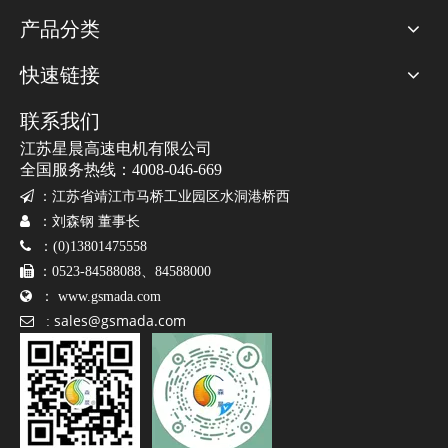
我们的工作人员将会在24小时之内联系您，如果需要其他服
产品分类
15252619591
务，欢迎拨打 服务热线：
快速链接
产品咨询
联系我们
江苏星晨高速电机有限公司
姓名
全国服务热线：4008-046-669

：
江苏省靖江市马桥工业园区水洞港桥西

：刘森钢 董事长
电子邮件

：(0)13801475558

：0523-84588088、84588000

：
www.gsmada.com
公司名称
sales@gsmada.com
*

:
电话
*