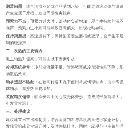
润滑问题
：油气润滑不足或油品受到污染，可能导致滚动体与滚道
产生金属干摩擦，发出周期性尖锐声。
预紧力不当
：预紧力过大时，滚动体负荷增加，易产生持续的沉闷
噪声；预紧力过小则可能导致游隙偏大，出现松动异响。
保持架磨损
：高速运转下，保持架若发生磨损或变形，会产生不规
则的碰撞声。
二、发热的主要诱因
电主轴温升偏高，可能由以下因素引起：
冷却系统异常
：冷却液流量不足、管路堵塞或冷却液性能下降，影
响散热效果。
轴承选型不匹配
：在较高转速工况下使用常规钢球轴承，而非陶瓷
球轴承，摩擦热量易增加。
装配精度偏差
：轴承安装不同心或壳体变形，造成局部负荷增大，
引发异常温升。
三、处理建议
建议建立日常巡检制度，结合听觉判断与温度测量进行状态评估。
发现异响或异常温升时，及时停机排查。同时，应规范电主轴的润