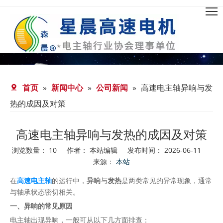
首页
»
新闻中心
»
公司新闻
»
高速电主轴异响与发
热的成因及对策
高速电主轴异响与发热的成因及对策
浏览数量：
10
作者： 本站编辑 发布时间： 2026-06-11
来源：
本站
["facebook","twitter","line","wechat","linkedin","pinterest","wh
在
高速电主轴
的运行中，
异响
与
发热
是两类常见的异常现象，通常
与轴承状态密切相关。
一、异响的常见原因
电主轴出现异响，一般可从以下几方面排查：