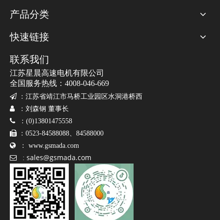
产品分类
快速链接
联系我们
江苏星晨高速电机有限公司
全国服务热线：4008-046-669

：
江苏省靖江市马桥工业园区水洞港桥西

：刘森钢 董事长

：(0)13801475558

：0523-84588088、84588000

：
www.gsmada.com
sales@gsmada.com

: