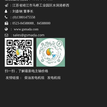

：
江苏省靖江市马桥工业园区水洞港桥西

：刘森钢 董事长

：(0)13801475558

：0523-84588088、84588000

：
www.gsmada.com
sales@gsmada.com

:
扫一扫，了解最新电主轴价格
友情链接：
柴油发电机组
发电机组