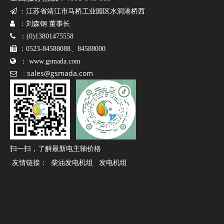

：
江苏省靖江市马桥工业园区水洞港桥西

：刘森钢 董事长
上一条:

：(0)13801475558
下一条:

：0523-84588088、84588000

：
www.gsmada.com
sales@gsmada.com

:
免费获取产品报价
我们的工作人员将会在24小时之内联系您，如果需要其他服
15252619591
务，欢迎拨打 服务热线：
扫一扫，了解最新电主轴价格
产品咨询
友情链接：
柴油发电机组
发电机组
姓名
电子邮件