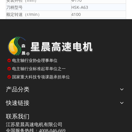
安装外径（mm）
Φ170
刀柄型号
HSK-A63
额定转速（r/min）
4100
最高转速（r/min）
18000
额定频率（Hz）
205
最高频率（Hz）
900
额定电压（V）
380
最高电压（V）
380
额定电流S1/S6(40%)（A）
47/56.4

电主轴行业协会理事单位
额定功率S1/S6(40%)（kW）
20/24
电主轴行业标准起草单位之一

最大功率（kW）
40
国家重大科技专项课题承担单位

额定扭矩S1/S6(40%)（Nm）
46.5/56
最大扭矩（Nm）
93
产品分类
电机极数
6
编码器
Lenord+Bauer
快速链接
法兰安装尺寸（mm）
8-M12 PCDΦ190
冷却形式及介质
内冷，水
联系我们
轴孔跳动（μm）
≤2
江苏星晨高速电机有限公司
重量（Kg）
≈75
全国服务热线：4008-046-669