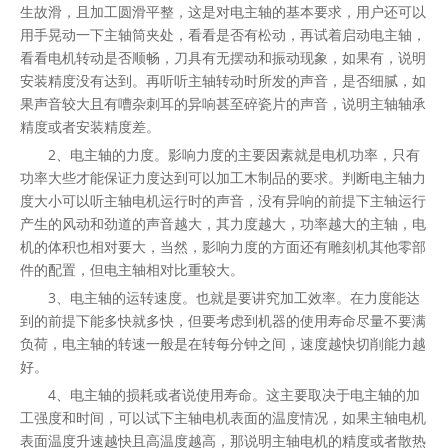
生故滑，且加工圆滑平整，这是对电主轴的基本要求，用户还可以
用手晃动一下主轴筒夹处，看看是否有松动，再试着启动电主轴，
看看电机转动是否顺畅，刀具有无摆动和振动现象，如果有，说明
安装精度没有达到。再听听主轴转动时所发的声音，是否细腻，如
果声音较大且有嘈杂刺耳的异响甚至碎瓷片的声音，说明主轴轴承
精度或者安装精度差。
2、电主轴的力度。影响力度的主要因素就是电机功率，只有
功率大些才能保证力度达到可以加工木制品的要求。判断电主轴力
度大小可以听主轴电机运行时的声音，没有异响的前提下主轴运行
产生的风动和劲道的声音越大，其力度越大，功率越大的主轴，电
机的体积也相对要大，当然，影响力度的方面还有雕刻机其他零部
件的配置，但电主轴相对比重较大。
3、电主轴的运转速度。也就是要讲究加工效率。在力度能达
到的前提下能多快就多快，但要考虑到机器的使用寿命尽量不要满
负荷，电主轴的转速一般是在转每分钟之间，速度越快切削能力越
好。
4、电主轴的损耗或者说使用寿命。这主要取决于电主轴的加
工强度和时间，可以试下主轴电机表面的温度情况，如果主轴电机
表面温度升速越快且高温度越高，那说明主轴电机的精度或者散热