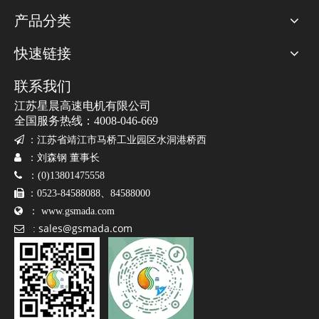
产品分类
快速链接
联系我们
江苏星晨高速电机有限公司
全国服务热线：4008-046-669

：
江苏省靖江市马桥工业园区水洞港桥西

：刘森钢 董事长

：(0)13801475558

：0523-84588088、84588000

：
www.gsmada.com
sales@gsmada.com

: