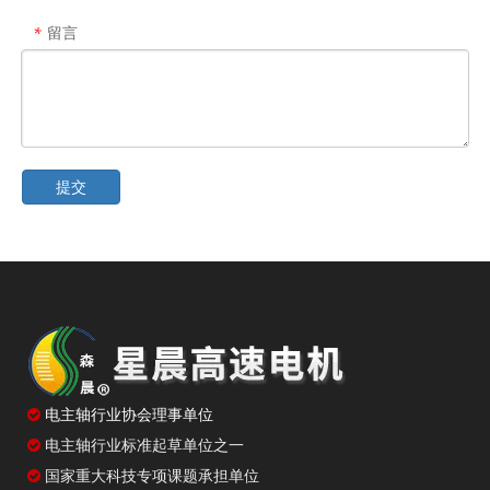
留言
*
提交
新闻中心
最新新闻
电主轴返修后的验收与安装，多花十分钟少折腾几次
电主轴闲置后重启，先低速转一转比直接干活更稳妥

电主轴行业协会理事单位
锥孔清洁方法不当，装刀精度可能悄悄打折扣
电主轴行业标准起草单位之一

加速时间设短了生产效率高，但电主轴寿命可能受影响
国家重大科技专项课题承担单位
电主轴冷却系统的启停顺序，很多人没注意到
