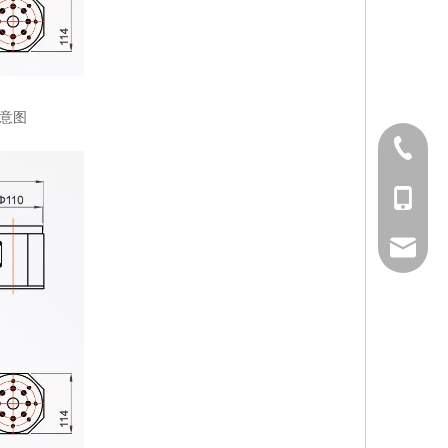
示意图
0523-84
138014
sales@