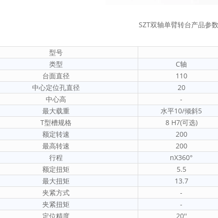
SZT双轴单臂转台产品参
型号
类型
C轴
台面直径
110
中心定位孔直径
20
中心高
-
最大载重
水平10/倾斜5
T型槽规格
8 H7(可选)
额定转速
200
最高转速
200
行程
nX360°
额定扭矩
5.5
最大扭矩
13.7
夹紧方式
-
夹紧扭矩
-
定位精度
20''