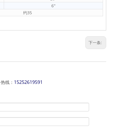
6''
约35
下一条:
15252619591
务热线：